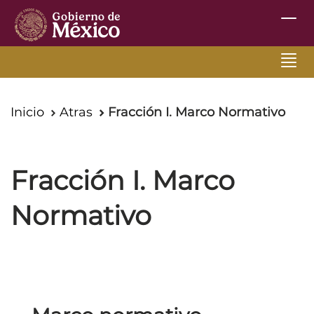
Inter
de
Nave
TFCA
Nav
Inicio
Atras
Fracción I. Marco Normativo
Fracción I. Marco
Normativo