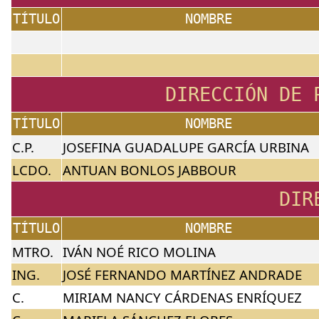
TÍTULO
NOMBRE
DIRECCIÓN DE 
TÍTULO
NOMBRE
C.P.
JOSEFINA GUADALUPE GARCÍA URBINA
LCDO.
ANTUAN BONLOS JABBOUR
DIR
TÍTULO
NOMBRE
MTRO.
IVÁN NOÉ RICO MOLINA
ING.
JOSÉ FERNANDO MARTÍNEZ ANDRADE
C.
MIRIAM NANCY CÁRDENAS ENRÍQUEZ