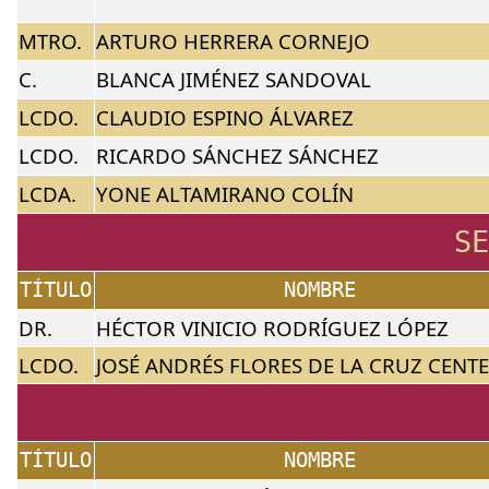
MTRO.
ARTURO HERRERA CORNEJO
C.
BLANCA JIMÉNEZ SANDOVAL
LCDO.
CLAUDIO ESPINO ÁLVAREZ
LCDO.
RICARDO SÁNCHEZ SÁNCHEZ
LCDA.
YONE ALTAMIRANO COLÍN
SE
TÍTULO
NOMBRE
DR.
HÉCTOR VINICIO RODRÍGUEZ LÓPEZ
LCDO.
JOSÉ ANDRÉS FLORES DE LA CRUZ CENT
TÍTULO
NOMBRE