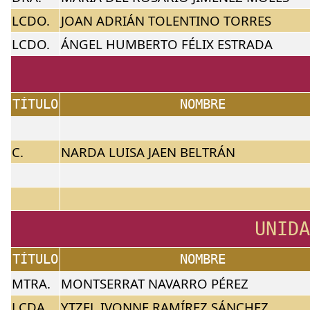
LCDO.
JOAN ADRIÁN TOLENTINO TORRES
LCDO.
ÁNGEL HUMBERTO FÉLIX ESTRADA
TÍTULO
NOMBRE
C.
NARDA LUISA JAEN BELTRÁN
UNIDA
TÍTULO
NOMBRE
MTRA.
MONTSERRAT NAVARRO PÉREZ
LCDA.
YTZEL IVONNE RAMÍREZ SÁNCHEZ