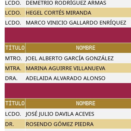
LCDO.
DEMETRIO RODRÍGUEZ ARMAS
LCDO.
HEGEL CORTÉS MIRANDA
LCDO.
MARCO VINICIO GALLARDO ENRÍQUEZ
TÍTULO
NOMBRE
MTRO.
JOEL ALBERTO GARCÍA GONZÁLEZ
MTRA.
MARINA AGUIRRE VILLANUEVA
DRA.
ADELAIDA ALVARADO ALONSO
TÍTULO
NOMBRE
LCDO.
JOSÉ JULIO DAVILA ACEVES
DR.
ROSENDO GÓMEZ PIEDRA