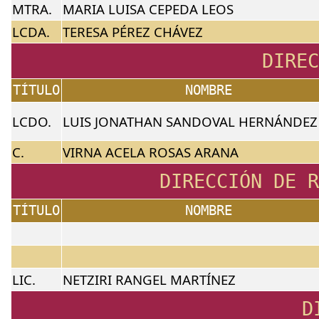
MTRA.
MARIA LUISA CEPEDA LEOS
LCDA.
TERESA PÉREZ CHÁVEZ
DIRE
TÍTULO
NOMBRE
LCDO.
LUIS JONATHAN SANDOVAL HERNÁNDEZ
C.
VIRNA ACELA ROSAS ARANA
DIRECCIÓN DE R
TÍTULO
NOMBRE
LIC.
NETZIRI RANGEL MARTÍNEZ
D